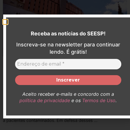
Receba as notícias do SEESP!
Inscreva-se na newsletter para continuar
lendo. É grátis!
SEESP participa de audiência pelo aumento do
adicional de insalubridade de Enfermeiras (os)
que atuaram no Hospital Santa Catarina durante a
Aceito receber e-mails e concordo com a
pandemia
política de privacidade
e os
Termos de Uso
.
Durante a pandemia, Enfermeiras e Enfermeiros estiveram
expostos a agentes infecciosos, prestando atendimento direto
a pacientes contaminados. Em defesa desses ...