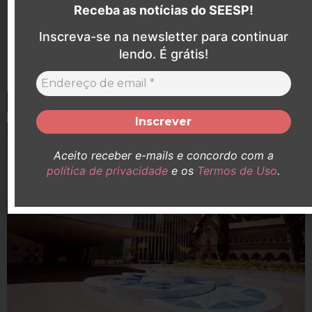
Receba as notícias do SEESP!
Fonte: Imprensa CUT-SP
Inscreva-se na newsletter para continuar
lendo. É grátis!
ANTERIOR
PRÓXIMO
Tribunal determina que Lei Maria da Penha seja aplicada em caso de transexual
CCJ da Câmara aprova projeto que proíbe venda de meios abortivos
Últimas notícias
Aceito receber e-mails e concordo com a
política de privacidade
e os
Termos de Uso
.