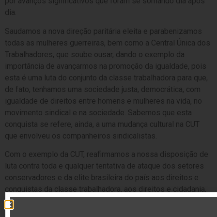
por avanços significativos que foram se somando dia após
dia.
Saudamos a nova direção paritária eleita e parabenizamos
todas as mulheres guerreiras, bem como a Central Única dos
Trabalhadores, que soube ousar, dando o exemplo da
importância de avançarmos na promoção da igualdade, pois
esta é uma luta do conjunto da classe trabalhadora para que,
de fato, tenhamos uma sociedade justa, democrática, com
igualdade de direitos entre homens e mulheres na vida, no
movimento sindical e na sociedade. Sabemos que esta
conquista se refere, ainda, a uma mudança cultural na CUT
que envolveu os companheiros sindicalistas.
Com o exemplo da CUT, reafirmamos a nossa disposição de
luta contra toda e qualquer tentativa de ataque dos setores
conservadores e da elite brasileira do país aos direitos e
conquistas da classe trabalhadora, aos direitos e cidadania,
liberdade e autonomia das mulheres. Reafirmamos que não
permitiremos retrocesso no país!