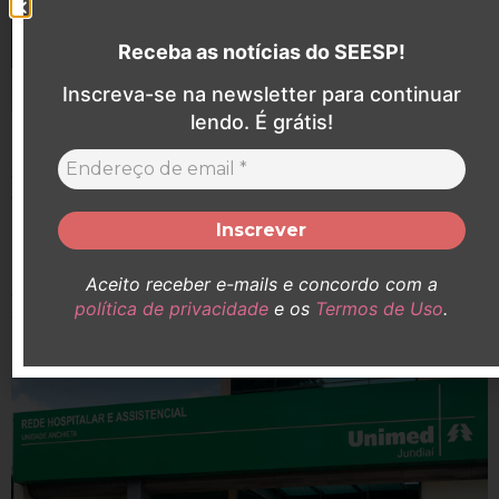
Receba as notícias do SEESP!
Inscreva-se na newsletter para continuar
lendo. É grátis!
SEESP participa de audiência pelo aumento do
adicional de insalubridade de Enfermeiras (os)
que atuaram no Hospital Santa Catarina durante a
pandemia
Durante a pandemia, Enfermeiras e Enfermeiros estiveram
Aceito receber e-mails e concordo com a
expostos a agentes infecciosos, prestando atendimento direto
política de privacidade
e os
Termos de Uso
.
a pacientes contaminados. Em defesa desses ...