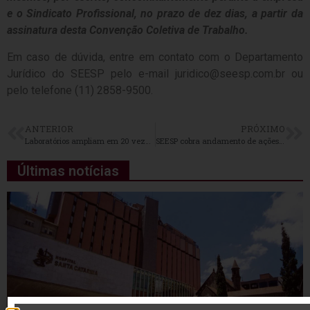
e o Sindicato Profissional, no prazo de dez dias, a partir da
assinatura desta Convenção Coletiva de Trabalho.
Em caso de dúvida, entre em contato com o Departamento
Jurídico do SEESP pelo e-mail juridico@seesp.com.br ou
pelo telefone (11) 2858-9500.
ANTERIOR
PRÓXIMO
Laboratórios ampliam em 20 vezes a capacidade para testes de Zika
SEESP cobra andamento de ações da UNIMED
Últimas notícias