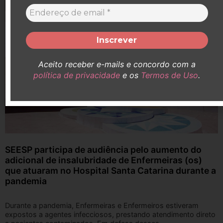
Aceito receber e-mails e concordo com a
política de privacidade
e os
Termos de Uso
.
SEESP participa de audiência pelo aumento do
adicional de insalubridade de Enfermeiras (os)
que atuaram no Hospital Santa Catarina durante a
pandemia
Durante a pandemia, Enfermeiras e Enfermeiros estiveram
expostos a agentes infecciosos, prestando atendimento direto