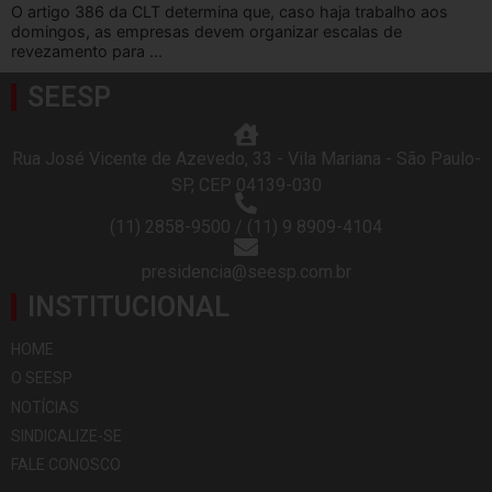
O artigo 386 da CLT determina que, caso haja trabalho aos
domingos, as empresas devem organizar escalas de
revezamento para ...
SEESP
Rua José Vicente de Azevedo, 33 - Vila Mariana - São Paulo-
SP, CEP 04139-030
(11) 2858-9500 / (11) 9 8909-4104
presidencia@seesp.com.br
INSTITUCIONAL
HOME
O SEESP
NOTÍCIAS
SINDICALIZE-SE
FALE CONOSCO