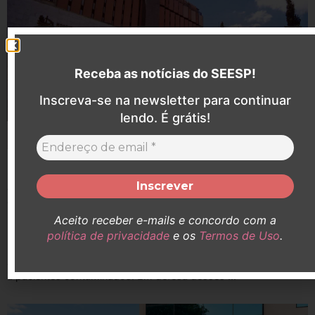
Receba as notícias do SEESP!
Inscreva-se na newsletter para continuar
lendo. É grátis!
SEESP participa de audiência pelo aumento do
adicional de insalubridade de Enfermeiras (os)
que atuaram no Hospital Santa Catarina durante a
pandemia
Aceito receber e-mails e concordo com a
política de privacidade
e os
Termos de Uso
.
Durante a pandemia, Enfermeiras e Enfermeiros estiveram
expostos a agentes infecciosos, prestando atendimento direto
a pacientes contaminados. Em defesa desses ...