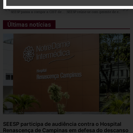
ANTERIOR
PRÓXIMO
SEESP passa a compor a CIST de Bauru
SEESP reúne-se com gerente de enfermagem e coordenadores do Hospital de Caridade São Vicente de Paulo para tratar de atraso do 13º salário dos enfermeiros
Últimas notícias
SEESP participa de audiência contra o Hospital
Renascença de Campinas em defesa do descanso