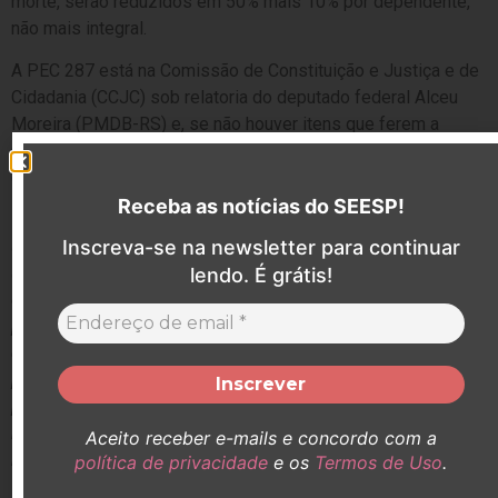
morte, serão reduzidos em 50% mais 10% por dependente,
não mais integral.
A PEC 287 está na Comissão de Constituição e Justiça e de
Cidadania (CCJC) sob relatoria do deputado federal Alceu
Moreira (PMDB-RS) e, se não houver itens que ferem a
Constituição Federão será analisada por uma comissão
especial.
Receba as notícias do SEESP!
“Todas as propostas apresentadas pelo Governo Federal no
Inscreva-se na newsletter para continuar
último período têm impacto direto nos trabalhadores! Mais
uma vez vão preterir milhões de brasileiros e brasileiras sob o
lendo. É grátis!
discurso que é necessário para regularizar os cofres
públicos”
, comentou Solange.
“Temos total consciência
dessa necessidade, a economia do país está em colapso e
precisa ser reestruturada, porém, com certeza há alternativas
para essa estabilidade sem mexer no bolso e nos direitos dos
nossos trabalhadores. Tudo isso é um verdadeiro
Aceito receber e-mails e concordo com a
retrocesso!”
, finalizou.
política de privacidade
e os
Termos de Uso
.