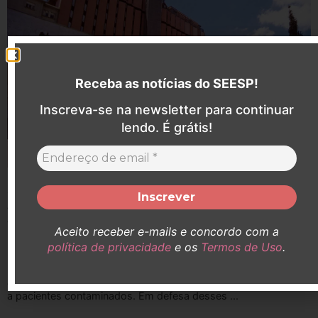
Receba as notícias do SEESP!
Inscreva-se na newsletter para continuar
lendo. É grátis!
SEESP participa de audiência pelo aumento do
adicional de insalubridade de Enfermeiras (os)
que atuaram no Hospital Santa Catarina durante a
Aceito receber e-mails e concordo com a
pandemia
política de privacidade
e os
Termos de Uso
.
Durante a pandemia, Enfermeiras e Enfermeiros estiveram
expostos a agentes infecciosos, prestando atendimento direto
a pacientes contaminados. Em defesa desses ...