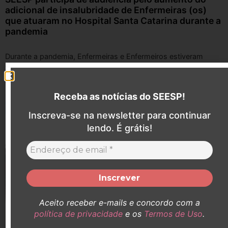
adicional de insalubridade de Enfermeiras (os)
que atuaram no Hospital Santa Catarina durante a
pandemia
Durante a pandemia, Enfermeiras e Enfermeiros estiveram
expostos a agentes infecciosos, prestando atendimento direto
a pacientes contaminados. Em defesa desses ...
Receba as notícias do SEESP!
Inscreva-se na newsletter para continuar
lendo. É grátis!
Aceito receber e-mails e concordo com a
política de privacidade
e os
Termos de Uso
.