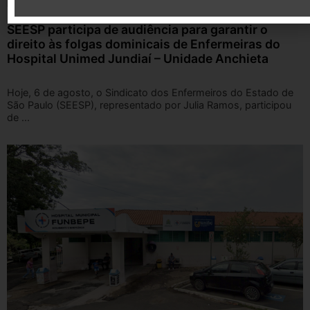
SEESP participa de audiência para garantir o
direito às folgas dominicais de Enfermeiras do
Hospital Unimed Jundiaí – Unidade Anchieta
Hoje, 6 de agosto, o Sindicato dos Enfermeiros do Estado de
São Paulo (SEESP), representado por Julia Ramos, participou
de ...