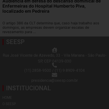
Audiência em defesa do descanso dominical de
Enfermeiras do Hospital Humberto Piva,
localizado em Pedreira
O artigo 386 da CLT determina que, caso haja trabalho aos
domingos, as empresas devem organizar escalas de
revezamento para ...
SEESP
Rua José Vicente de Azevedo, 33 - Vila Mariana - São Paulo-
SP, CEP 04139-030
(11) 2858-9500 / (11) 9 8909-4104
presidencia@seesp.com.br
INSTITUCIONAL
HOME
O SEESP