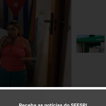
o (SEESP), Ana Firmino, participou da
ada no último sábado, dia 28.
Receba as notícias do SEESP!