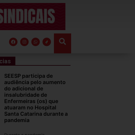
cias
SEESP participa de
audiência pelo aumento
do adicional de
insalubridade de
Enfermeiras (os) que
atuaram no Hospital
Santa Catarina durante a
pandemia
Durante a pandemia,