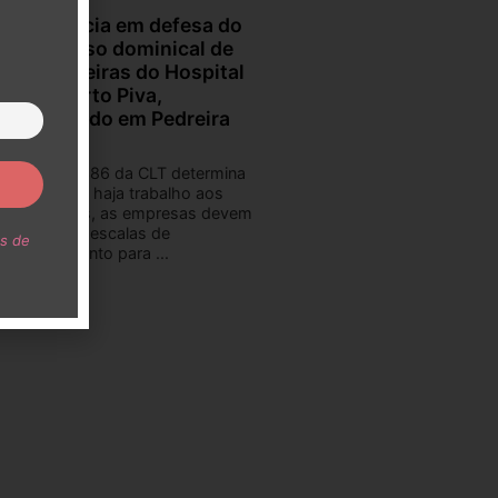
Audiência em defesa do
descanso dominical de
Enfermeiras do Hospital
Humberto Piva,
localizado em Pedreira
O artigo 386 da CLT determina
que, caso haja trabalho aos
domingos, as empresas devem
organizar escalas de
s de
revezamento para ...