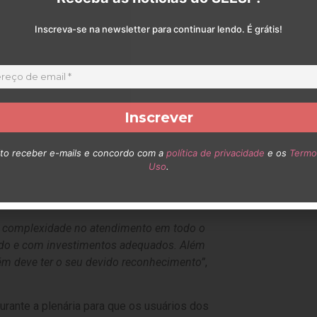
endo de São Paulo, Luiz José Souza e
Populares de Saúde; e Arnaldo Marcolino,
Inscreva-se na newsletter para continuar lendo. É grátis!
va a análise e o debate de questões que
 todo o Estado de São Paulo. Reforça a
ais efetiva a atuação dos conselheiros
as suas deliberações e exigir dos
to receber e-mails e concordo com a
política de privacidade
e os
Termo
 foram discutidas durante a reunião, além
Uso
.
e acontecerão em todo o Estado visando
e (SUS).
ta complexidade no atendimento em todo o
izado e com investimentos adequados. Além
ém deve ter o seu devido reconhecimento”
,
rante a plenária para que os usuários dos