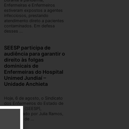
Enfermeiras e Enfermeiros
estiveram expostos a agentes
infecciosos, prestando
atendimento direto a pacientes
contaminados. Em defesa
desses ...
SEESP participa de
audiência para garantir o
direito às folgas
dominicais de
Enfermeiras do Hospital
Unimed Jundiaí –
Unidade Anchieta
Hoje, 6 de agosto, o Sindicato
dos Enfermeiros do Estado de
São Paulo (SEESP),
representado por Julia Ramos,
participou de ...