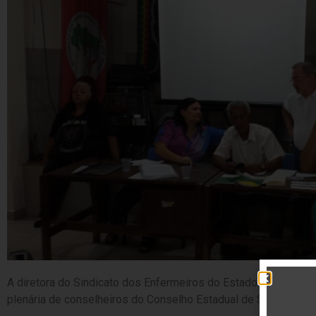
A diretora do Sindicato dos Enfermeiros do Estado de São Paul
plenária de conselheiros do Conselho Estadual de Saúde realiz