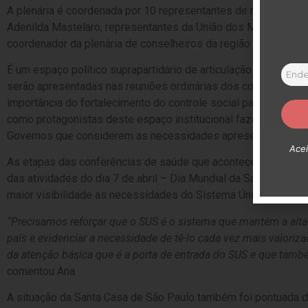
A plenária é coordenada por 10 representantes de regiões, s
Adenilda Mastelaro, representantes da União dos Movimentos 
coordenador da plenária de conselheiros da região Sudeste.
É um espaço político suprapartidário de articulação que objeti
serão apresentadas nas reuniões ordinárias dos conselhos em
importância do fortalecimento do controle social para tornar m
como protagonistas deste espaço institucional fazendo valer 
Governos que considerem as necessidades apresentadas.
Acei
As etapas das conferências de saúde que acontecerão este ano
das atividades do dia 7 de abril – Dia Mundial da Saúde – qu
maior visibilidade as necessidades do Sistema Único de Saúd
“Precisamos reforçar que o SUS é o sistema que mantém a al
país e evidenciar a necessidade de tê-lo cada vez mais valor
da atenção básica que é a porta de entrada do SUS e que tamb
comentou Ana.
A situação da Santa Casa de São Paulo também foi pontuada du