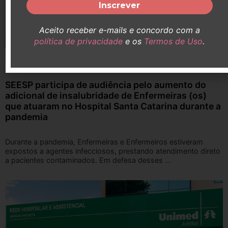
Aceito receber e-mails e concordo com a
política de privacidade
e os
Termos de Uso
.
SEESP participa de audiência pelo aumento do
adicional de insalubridade de Enfermeiras (os)
que atuaram no Hospital Santa Catarina durante a
pandemia
Durante a pandemia, Enfermeiras e Enfermeiros estiveram
expostos a agentes infecciosos, prestando atendimento direto
a pacientes contaminados. Em defesa desses ...