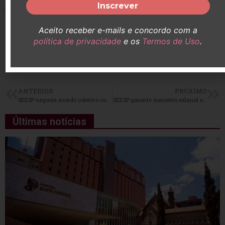
princípios e diretrizes do Sistema Único de Saúde, e de
instrumentalizar a discussão e pactuação democrática do
Aceito receber e-mails e concordo com a
Fórum no Conselho Nacional de Saúde e nos demais
política de privacidade
e os
Termos de Uso
.
espaços de articulação, debate e deliberação.
fentas.secretaria@gmail.com
ANTERIOR
PRÓXIMO
SEESP negocia acordo coletivo com CEJAM
SEESP garante aumento salarial e benefícios para enfermeiros do Sinamge, Sindhosfil São Paulo e Vale do Paraíba
Últimas notícias