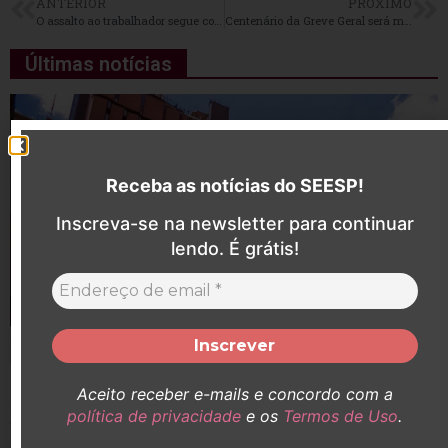
ANTERIOR
PRÓXIMO
O assalto ao trabalhador segue com a aprovação do relatório da Reforma Trabalhista
Centenário da Greve Geral será marcado por ato e lançamento de memorial
Últimas notícias
Receba as notícias do SEESP!
Inscreva-se na newsletter para continuar
lendo. É grátis!
Aceito receber e-mails e concordo com a
SEESP participa de audiência pelo aumento do
política de privacidade
e os
Termos de Uso
.
adicional de insalubridade de Enfermeiras (os)
que atuaram no Hospital Santa Catarina durante a