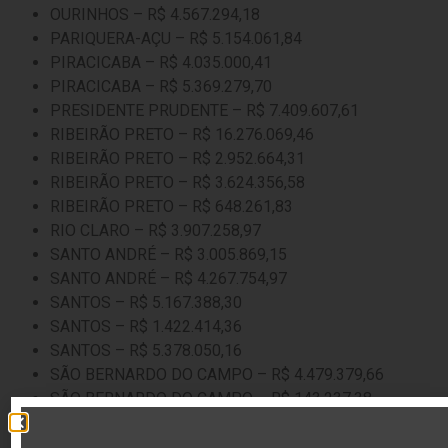
OURINHOS – R$ 4.567.294,18
PARIQUERA-AÇU – R$ 5.154.061,84
PIRACICABA – R$ 4.035.000,41
PIRACICABA – R$ 5.369.279,70
PRESIDENTE PRUDENTE – R$ 7.409.607,61
RIBEIRÃO PRETO – R$ 16.276.069,46
RIBEIRÃO PRETO – R$ 2.952.664,31
RIBEIRÃO PRETO – R$ 3.624.356,58
RIBEIRÃO PRETO – R$ 648.261,83
RIO CLARO – R$ 3.907.258,97
SANTO ANDRÉ – R$ 3.005.869,15
SANTO ANDRÉ – R$ 4.267.754,97
SANTOS – R$ 5.167.388,30
SANTOS – R$ 1.422.414,36
SANTOS – R$ 5.378.050,16
SÃO BERNARDO DO CAMPO – R$ 4.479.379,66
SÃO BERNARDO DO CAMPO – R$ 143.237,38
SÃO CAETANO DO SUL – R$ 3.456.060,51
SÃO CARLOS – R$ 4.768.186,42