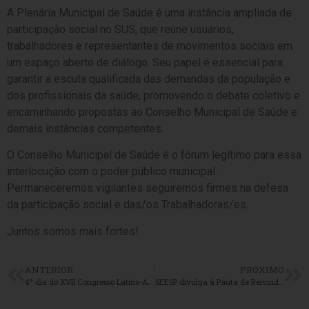
A Plenária Municipal de Saúde é uma instância ampliada de
participação social no SUS, que reúne usuários,
trabalhadores e representantes de movimentos sociais em
um espaço aberto de diálogo. Seu papel é essencial para
garantir a escuta qualificada das demandas da população e
dos profissionais da saúde, promovendo o debate coletivo e
encaminhando propostas ao Conselho Municipal de Saúde e
demais instâncias competentes.
O Conselho Municipal de Saúde é o fórum legítimo para essa
interlocução com o poder público municipal.
Permaneceremos vigilantes seguiremos firmes na defesa
da participação social e das/os Trabalhadoras/es.
Juntos somos mais fortes!
ANTERIOR
PRÓXIMO
4º dia do XVII Congresso Latino-Americano de Medicina Social e Saúde Coletiva
SEESP divulga à Pauta de Reivindicações 2025/2026 para as/os Enfermeiras/os do Estado de São Paulo!