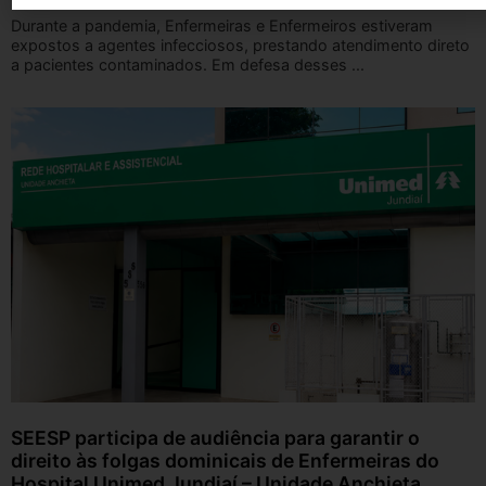
Durante a pandemia, Enfermeiras e Enfermeiros estiveram
expostos a agentes infecciosos, prestando atendimento direto
a pacientes contaminados. Em defesa desses ...
SEESP participa de audiência para garantir o
direito às folgas dominicais de Enfermeiras do
Hospital Unimed Jundiaí – Unidade Anchieta