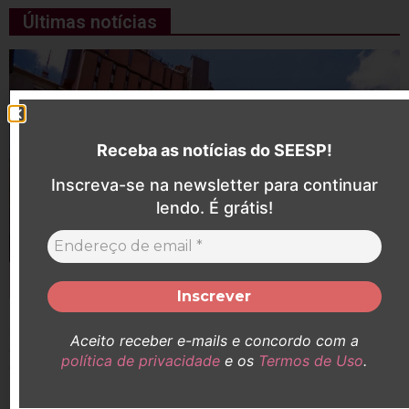
Últimas notícias
Receba as notícias do SEESP!
Inscreva-se na newsletter para continuar
lendo. É grátis!
SEESP participa de audiência pelo aumento do
Aceito receber e-mails e concordo com a
adicional de insalubridade de Enfermeiras (os)
política de privacidade
e os
Termos de Uso
.
que atuaram no Hospital Santa Catarina durante a
pandemia