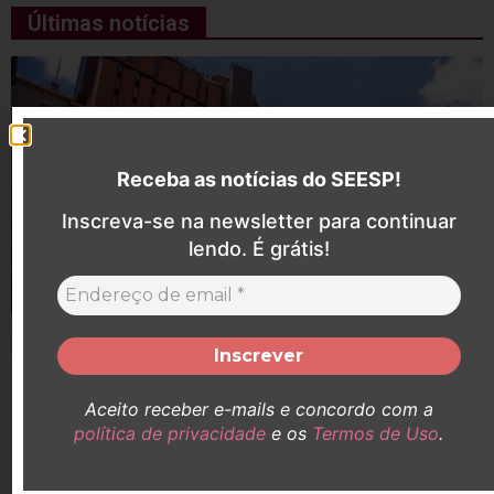
Últimas notícias
Receba as notícias do SEESP!
Inscreva-se na newsletter para continuar
lendo. É grátis!
SEESP participa de audiência pelo aumento do
Aceito receber e-mails e concordo com a
adicional de insalubridade de Enfermeiras (os)
política de privacidade
e os
Termos de Uso
.
que atuaram no Hospital Santa Catarina durante a
pandemia