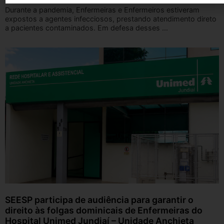
Durante a pandemia, Enfermeiras e Enfermeiros estiveram
expostos a agentes infecciosos, prestando atendimento direto
a pacientes contaminados. Em defesa desses ...
SEESP participa de audiência para garantir o
direito às folgas dominicais de Enfermeiras do
Hospital Unimed Jundiaí – Unidade Anchieta