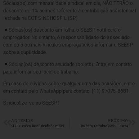
Sócias(os) com mensalidade sindical em dia, NÃO TERÃO o
desconto de 1% ao mês referente à contribuição assistencial
fechada na CCT SINDHOSFIL (SP)
Sócias(os) desconto em folha: o SEESP notificará o
empregador. No entanto, é responsabilidade do associado
com dois ou mais vínculos empregatícios informar o SEESP
sobre a duplicidade.
Sócias(os) desconto anuidade (boleto): Entre em contato
para informar seu local de trabalho.
Em caso de dúvidas sobre qualquer uma das ocasiões, entre
em contato pelo WhatsApp para contato: (11) 97075-8681.
Sindicalize-se ao SEESP!
ANTERIOR
PRÓXIMO
SEESP cobra insalubridade máxima para enfermeiras/os que atuaram na Covid-19 no Hospital Policlin São José dos Campos
Boletim Outubro Rosa – 2024