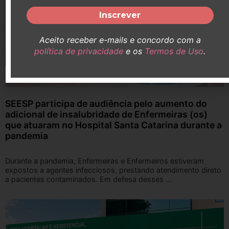
Aceito receber e-mails e concordo com a
política de privacidade
e os
Termos de Uso
.
SEESP participa de audiência pelo aumento do
adicional de insalubridade de Enfermeiras (os)
que atuaram no Hospital Santa Catarina durante a
pandemia
Durante a pandemia, Enfermeiras e Enfermeiros estiveram
expostos a agentes infecciosos, prestando atendimento direto
a pacientes contaminados. Em defesa desses ...