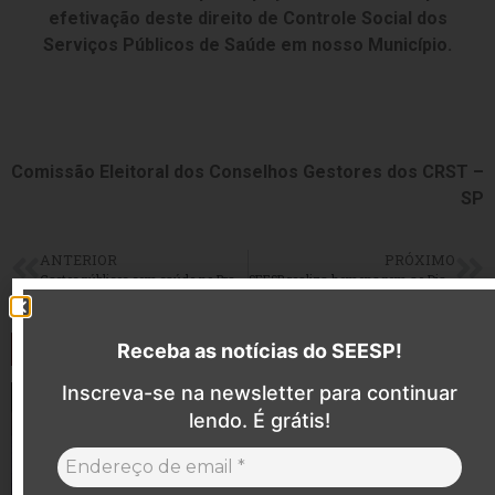
efetivação deste direito de Controle Social dos
Serviços Públicos de Saúde em nosso Município.
Comissão Eleitoral dos Conselhos Gestores dos CRST –
SP
ANTERIOR
PRÓXIMO
Gastos públicos com saúde no Brasil está abaixo da média mundial
SEESP realiza homenagem ao Dia do Enfermeiro
Últimas notícias
Receba as notícias do SEESP!
Inscreva-se na newsletter para continuar
lendo. É grátis!