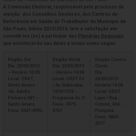
A Comissão Eleitoral, responsável pelo processo de
eleição
dos Conselhos Gestores,
dos Centros de
Referência em Saúde do Trabalhador
do Município de
São Paulo, biênio 2013/2014,
tem a satisfação em
convidá-los (as) a participar das
Plenárias Regionais
que acontecerão nas datas e locais como segue:
Região Sul
Região Norte
Região Centro-
Dia :20/05/2013
Dia: 23/05/2013
Oeste
– Horário:10:00
– Horário:14:00
Dia:
Local: CRST
Local: CRST Fó
24/05/2013-
Santo Amaro
/ Av. Itaberaba,
Horário:14:00
/Av. Adolfo
1210/1218 –
Local: CRST
Pinheiro,581 –
Freguesia do Ó
Lapa / Rua
Santo Amaro
Fone: 3975-
Cotoxó, 664 –
Fone: 5541-8992
0707
Pompéia
Fone: 3865-
2077