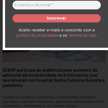
Aceito receber e-mails e concordo com a
política de privacidade
e os
Termos de Uso
.
SEESP participa de audiência pelo aumento do
adicional de insalubridade de Enfermeiras (os)
que atuaram no Hospital Santa Catarina durante a
pandemia
Durante a pandemia, Enfermeiras e Enfermeiros estiveram
expostos a agentes infecciosos, prestando atendimento direto
a pacientes contaminados. Em defesa desses ...