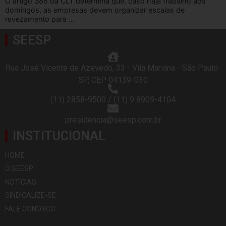
O artigo 386 da CLT determina que, caso haja trabalho aos
domingos, as empresas devem organizar escalas de
revezamento para ...
SEESP
Rua José Vicente de Azevedo, 33 - Vila Mariana - São Paulo-
SP, CEP 04139-030
(11) 2858-9500 / (11) 9 8909-4104
presidencia@seesp.com.br
INSTITUCIONAL
HOME
O SEESP
NOTÍCIAS
SINDICALIZE-SE
FALE CONOSCO