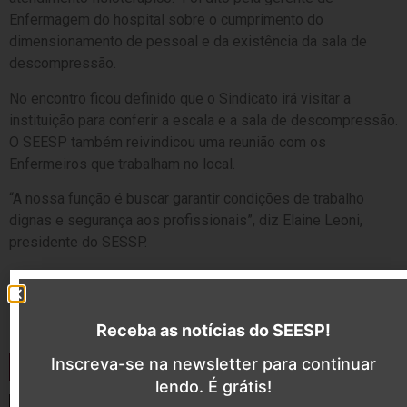
Enfermagem do hospital sobre o cumprimento do
dimensionamento de pessoal e da existência da sala de
descompressão.
No encontro ficou definido que o Sindicato irá visitar a
instituição para conferir a escala e a sala de descompressão.
O SEESP também reivindicou uma reunião com os
Enfermeiros que trabalham no local.
“A nossa função é buscar garantir condições de trabalho
dignas e segurança aos profissionais”, diz Elaine Leoni,
presidente do SESSP.
ANTERIOR
PRÓXIMO
Estudo de impacto financeiro do PL 2564 deverá estar concluído ao final de fevereiro
SEESP fecha CCT com SINDHOSFIL-LINOESESP
Receba as notícias do SEESP!
Inscreva-se na newsletter para continuar
Últimas notícias
lendo. É grátis!