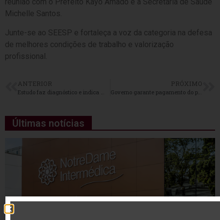
reunião com o Prefeito Kayo Amado e a Secretária de Saúde
Michelle Santos.
Junte-se ao SEESP e fortaleça a voz da categoria na defesa
de melhores condições de trabalho e valorização
profissional.
ANTERIOR
PRÓXIMO
Estudo faz diagnóstico e indica medidas para combater discurso de ódio
Governo garante pagamento do piso retroativo a maio
Últimas notícias