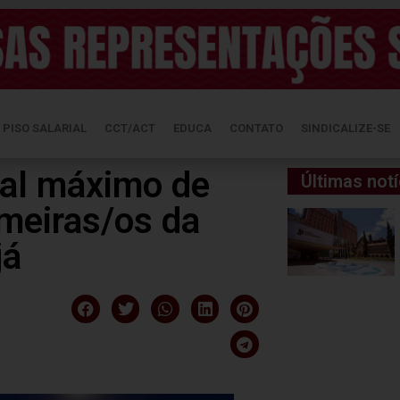
PISO SALARIAL
CCT/ACT
EDUCA
CONTATO
SINDICALIZE-SE
nal máximo de
Últimas notí
rmeiras/os da
já