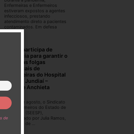
Enfermeiras e Enfermeiros
estiveram expostos a agentes
infecciosos, prestando
atendimento direto a pacientes
contaminados. Em defesa
desses ...
SEESP participa de
audiência para garantir o
direito às folgas
dominicais de
Enfermeiras do Hospital
Unimed Jundiaí –
Unidade Anchieta
Hoje, 6 de agosto, o Sindicato
dos Enfermeiros do Estado de
São Paulo (SEESP),
representado por Julia Ramos,
s de
participou de ...