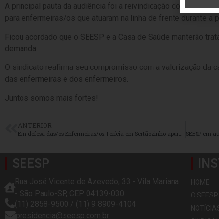
A principal pauta da audiência foi a reivindicação do adiciona
para enfermeiras/os que atuaram na linha de frente durante a 
Ficou acordado que o SEESP e a Casa de Saúde manterão trata
demanda.
O sindicato reafirma seu compromisso com a valorização da ca
das enfermeiras e dos enfermeiros.
Juntos somos mais fortes!
ANTERIOR
Em defesa das/os Enfermeiras/os: Perícia em Sertãozinho apura condições de trabalho na Renals- Serviço Especializado em Tratamento Renal
SEESP
INS
Rua José Vicente de Azevedo, 33 - Vila Mariana
HOME
- São Paulo-SP, CEP 04139-030
O SEESP
(11) 2858-9500 / (11) 9 8909-4104
NOTÍCIA
presidencia@seesp.com.br