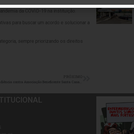
l de insalubridade em grau máximo (40%)
pandemia da COVID-19 na instituição.
tivas para buscar um acordo e solucionar a
tegoria, sempre priorizando os direitos
PRÓXIMO
SEESP em audiência contra Associação Beneficente Santa Casa de Misericórdia de Capão Bonito : Luta por adicional de insalubridade máximo para Enfermeiras/os
TITUCIONAL
S