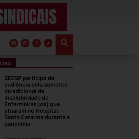
cias
SEESP participa de
audiência pelo aumento
do adicional de
insalubridade de
Enfermeiras (os) que
atuaram no Hospital
Santa Catarina durante a
pandemia
Durante a pandemia,