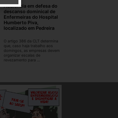
Audiência em defesa do
descanso dominical de
Enfermeiras do Hospital
Humberto Piva,
localizado em Pedreira
O artigo 386 da CLT determina
que, caso haja trabalho aos
domingos, as empresas devem
organizar escalas de
revezamento para ...