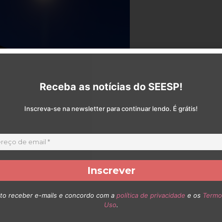
Receba as notícias do SEESP!
Inscreva-se na newsletter para continuar lendo. É grátis!
 de São Paulo (SEESP), representado por
to receber e-mails e concordo com a
política de privacidade
e os
Termo
órum de Guarujá contra a Associação
Uso
.
ujá.